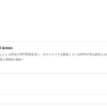
l Action
したい大学生や専門学校生等と、ボランティアを募集しているNPOや学生団体との出
違う9団体が集結！