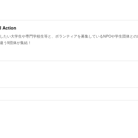
l Action
したい大学生や専門学校生等と、ボランティアを募集しているNPOや学生団体との出
違う9団体が集結！