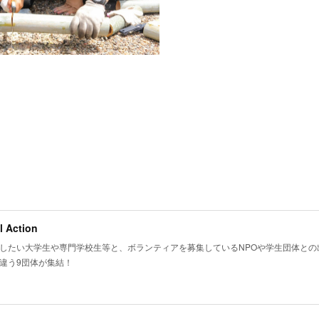
l Action
したい大学生や専門学校生等と、ボランティアを募集しているNPOや学生団体との出
違う9団体が集結！